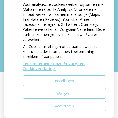
openstaande rekening
Voor analytische cookies werken wij samen met
Tanden bleken? Laat het veilig doen!
Matomo en Google Analytics. Voor externe
inhoud werken wij samen met Google (Maps,
Gezond tandvlees: de basis voor een gezonde
Translate en Reviews), YouTube, Vimeo,
mond
Facebook, Instagram, X (Twitter), Qualizorg,
Naar de tandarts in het buitenland? Wees op je
Patiëntenvertellen en ZorgkaartNederland. Deze
hoede!
partijen kunnen gegevens zoals uw IP-adres
(Mond)zorgkosten gemaakt in 2025? Check of
verwerken.
die aftrekbaar zijn
Via Cookie-instellingen onderaan de website
kunt u op ieder moment uw toestemming
intrekken of aanpassen.
Lees meer over onze Privacy- en
Cookieverklaring.
Instellingen
Uw Zorg Online
|
Beheer
Weigeren
Accepteren
Privacy verklaring
|
Cookie-instellingen
|
Voorwaarden