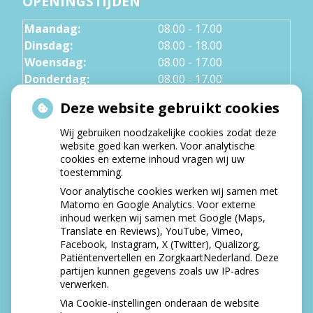
OPENINGSTIJDEN
Maandag:
08.00 - 17.00
Dinsdag:
08.00 - 18.00
Woensdag:
08.00 - 17.00
Donderdag:
08.00 - 17.00
Vrijdag:
08.00 - 12.30
Deze website gebruikt cookies
Wij gebruiken noodzakelijke cookies zodat deze
NIEUWS
website goed kan werken. Voor analytische
cookies en externe inhoud vragen wij uw
Let op: valse Infomedics-mails over
toestemming.
openstaande rekening
Voor analytische cookies werken wij samen met
Tanden bleken? Laat het veilig doen!
Matomo en Google Analytics. Voor externe
inhoud werken wij samen met Google (Maps,
Gezond tandvlees: de basis voor een gezonde
Translate en Reviews), YouTube, Vimeo,
mond
Facebook, Instagram, X (Twitter), Qualizorg,
Naar de tandarts in het buitenland? Wees op je
Patiëntenvertellen en ZorgkaartNederland. Deze
hoede!
partijen kunnen gegevens zoals uw IP-adres
(Mond)zorgkosten gemaakt in 2025? Check of
verwerken.
die aftrekbaar zijn
Via Cookie-instellingen onderaan de website