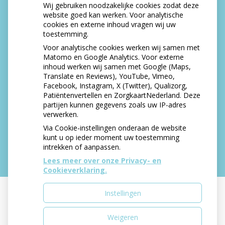
Wij gebruiken noodzakelijke cookies zodat deze
NIEUWS
website goed kan werken. Voor analytische
cookies en externe inhoud vragen wij uw
Let op: valse Infomedics-mails over
toestemming.
openstaande rekening
Voor analytische cookies werken wij samen met
Tanden bleken? Laat het veilig doen!
Matomo en Google Analytics. Voor externe
inhoud werken wij samen met Google (Maps,
Gezond tandvlees: de basis voor een gezonde
Translate en Reviews), YouTube, Vimeo,
mond
Facebook, Instagram, X (Twitter), Qualizorg,
Naar de tandarts in het buitenland? Wees op je
Patiëntenvertellen en ZorgkaartNederland. Deze
hoede!
partijen kunnen gegevens zoals uw IP-adres
(Mond)zorgkosten gemaakt in 2025? Check of
verwerken.
die aftrekbaar zijn
Via Cookie-instellingen onderaan de website
kunt u op ieder moment uw toestemming
intrekken of aanpassen.
Lees meer over onze Privacy- en
Cookieverklaring.
Instellingen
Uw Zorg Online
|
Beheer
Weigeren