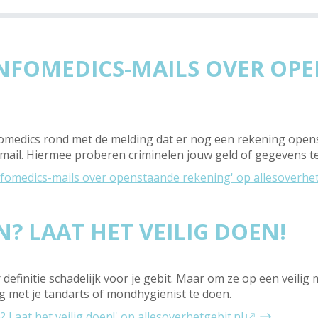
 INFOMEDICS-MAILS OVER O
omedics rond met de melding dat er nog een rekening openstaa
gmail. Hiermee proberen criminelen jouw geld of gegevens te
Infomedics-mails over openstaande rekening' op allesoverhet
? LAAT HET VEILIG DOEN!
 definitie schadelijk voor je gebit. Maar om ze op een veilig m
leg met je tandarts of mondhygiënist te doen.
 Laat het veilig doen!' op allesoverhetgebit.nl