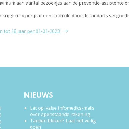
maximum aan aantal bezoekjes aan de preventie-assistente 
rijgt u 2x per jaar een controle door de tandarts vergoedt
 tot 18 jaar per 01-01-2023'
NIEUWS
Let op: valse Infomedics-mails
0
over openstaande rekening
0
Tanden bleken? Laat het veilig
0
doen!