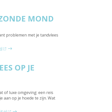
GEZONDE MOND
Want problemen met je tandvlees
nl
ES OP JE
t of luxe omgeving: een reis
e aan op je hoede te zijn. Wat
t.nl