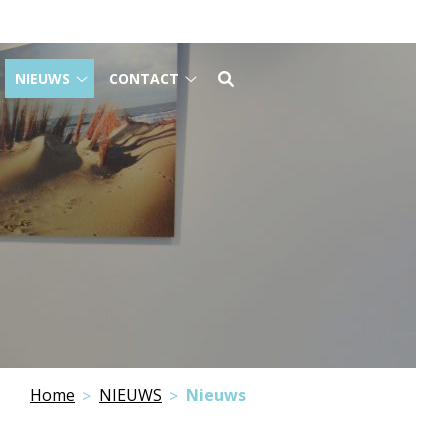
NIEUWS
CONTACT
WALITEIT
NIEUWS
Contact
ubmenu
submenu
submenu
Home
NIEUWS
Nieuws