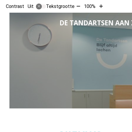
Tekst
Tekst
Contrast
Tekstgrootte
100%
Uit
verkleinen
vergroten
met
met
DE TANDARTSEN AAN 
10%
10%