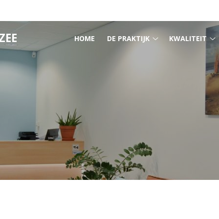
HOOFDMENU
ZEE
HOME
DE PRAKTIJK
KWALITEIT
DE
K
PRAKTIJK
s
submenu